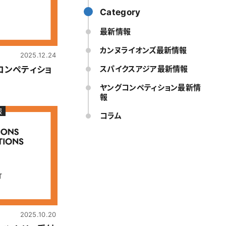
Category
最新情報
カンヌライオンズ最新情報
2025.12.24
コンペティショ
スパイクスアジア最新情報
ヤングコンペティション最新情
報
報
コラム
2025.10.20