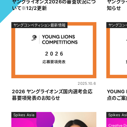
ヤングライオンズ2026の審査状況につ
ヤングラ
いて※12/2更新
知らせ
ヤングコンペティション最新情報
ヤングコン
2025.10.6
2026 ヤングライオンズ国内選考会応
YOUNG
募要項発表のお知らせ
点のご案
Spikes Asia
Spikes As