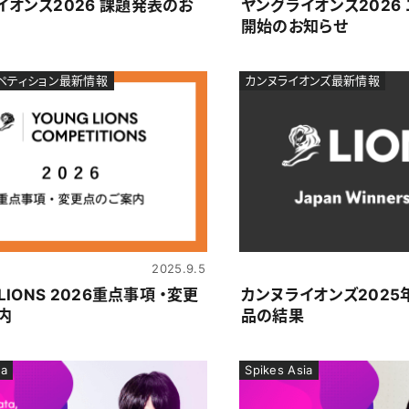
イオンズ2026 課題発表のお
ヤングライオンズ2026
開始のお知らせ
ペティション最新情報
カンヌライオンズ最新情報
2025.9.5
 LIONS 2026重点事項 ・変更
カンヌライオンズ202
内
品の結果
ia
Spikes Asia