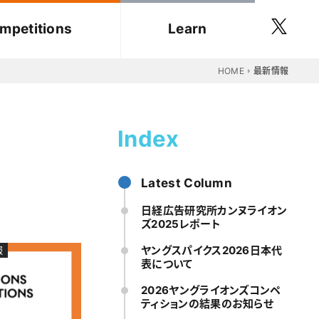
mpetitions
Learn
HOME
最新情報
Index
Latest Column
日経広告研究所カンヌライオン
ズ2025レポート
ヤングスパイクス2026日本代
報
表について
2026ヤングライオンズコンペ
ティションの結果のお知らせ