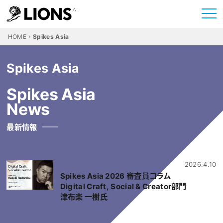
HOME
Spikes Asia
Spikes Asia
Spikes Asia
News
最新情報
2026.4.10
Spikes Asia 2026 審査員コラム
Digital Craft, Social & Creator部門
津布楽 一樹氏