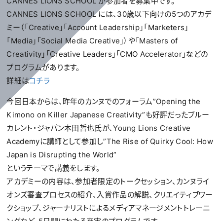
CANNES LIONS SCHOOL が参加者を募集中です。
CANNES LIONS SCHOOL には、30歳以下向けの5つのアカデ
ミー（「Creative」「Account Leadership」「Marketers」
「Media」「Social Media Creative」）や「Masters of
Creativity」「Creative Leaders」「CMO Accelerator」などの
プログラムがあります。
詳細は
コチラ
今回日本からは、昨年のカンヌでのフォーラム”Opening the
Kimono on Killer Japanese Creativity”も好評だったブルー
カレント・ジャパン本田哲也氏が、Young Lions Creative
Academyに講師として参加し”The Rise of Quirky Cool: How
Japan is Disrupting the World”
というテーマで講義をします。
アカデミーの内容は、参加者限定のトークセッション、カンヌライ
オンズ審査プロセスの紹介、入賞作品の解説、クリエイティブワー
クショップ、ジャーナリストによるメディアマネージメントトレーニ