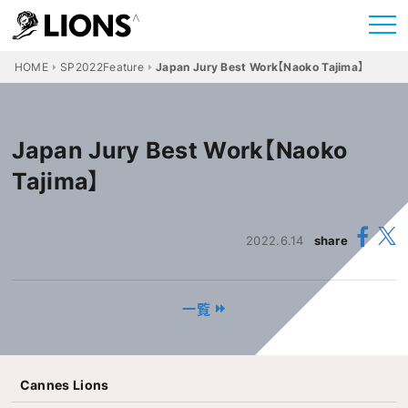
HOME
SP2022Feature
Japan Jury Best Work【Naoko Tajima】
Japan Jury Best Work【Naoko
Tajima】
2022.6.14
share
一覧
Cannes Lions