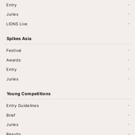
Entry
Juries
LIONS Live
Spikes Asia
Festival
Awards
Entry
Juries
Young Competitions
Entry Guidelines
Brief
Juries
Results